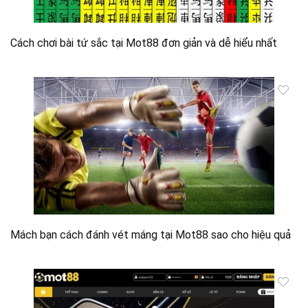
Cách chơi bài tứ sắc tại Mot88 đơn giản và dễ hiểu nhất
Mách bạn cách đánh vét máng tại Mot88 sao cho hiệu quả