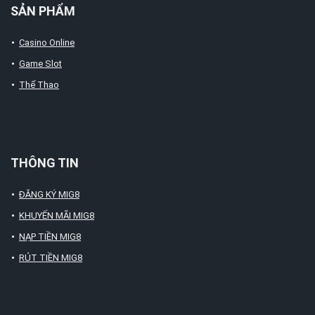
SẢN PHẨM
Casino Online
Game Slot
Thể Thao
THÔNG TIN
ĐĂNG KÝ MIG8
KHUYẾN MÃI MIG8
NẠP TIỀN MIG8
RÚT TIỀN MIG8