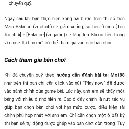
chuyển quỹ.
Ngay sau khi bạn thực hiện xong hai bước trên thì số tiền
Main Balance (ví chính) sẽ giảm xuống, số tiền ở mục [Tên
trò chơi] + [Balance] (ví game) sẽ tăng lên. Khi có tiền trong
ví game thì bạn mới có thể tham gia vào các bàn chơi.
Cách tham gia bàn chơi
Khi đã chuyển quỹ theo
hướng dẫn đánh bài tại Mot88
như bên thì bạn chỉ cần click vào nút “Play now” để được
vào sảnh chính của game bài. Lúc này, anh em sẽ thấy một
bảng với nhiều ô nhỏ hiện ra. Các ô đấy chính là nút tác vụ
giúp bạn chọn bàn chơi với hạn mức cược, điều kiện tài
chính phù hợp nhất với anh em. Chỉ cần chọn một ô bất kỳ
thì bạn sẽ tự động được ghép vào bàn chơi còn trong. Tuy