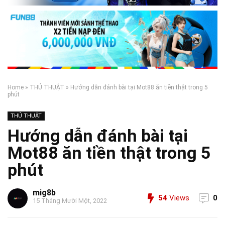
Home
»
THỦ THUẬT
»
Hướng dẫn đánh bài tại Mot88 ăn tiền thật trong 5
phút
THỦ THUẬT
Hướng dẫn đánh bài tại
Mot88 ăn tiền thật trong 5
phút
mig8b
54
Views
0
15 Tháng Mười Một, 2022