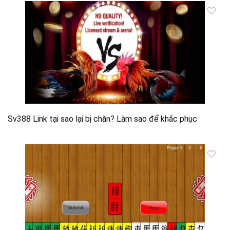
Sv388 Link tại sao lại bị chặn? Làm sao để khắc phục