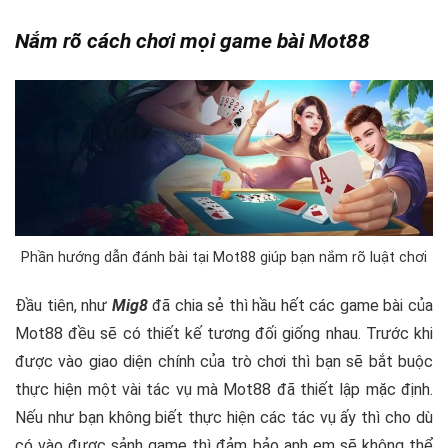
Nắm rõ cách chơi mọi game bài Mot88
Phần hướng dẫn đánh bài tại Mot88 giúp bạn nắm rõ luật chơi
Đầu tiên, như
Mig8
đã chia sẻ thì hầu hết các game bài của
Mot88 đều sẽ có thiết kế tương đối giống nhau. Trước khi
được vào giao diện chính của trò chơi thì bạn sẽ bắt buộc
thực hiện một vài tác vụ mà Mot88 đã thiết lập mặc định.
Nếu như bạn không biết thực hiện các tác vụ ấy thì cho dù
có vào được sảnh game thì đảm bảo anh em sẽ không thể