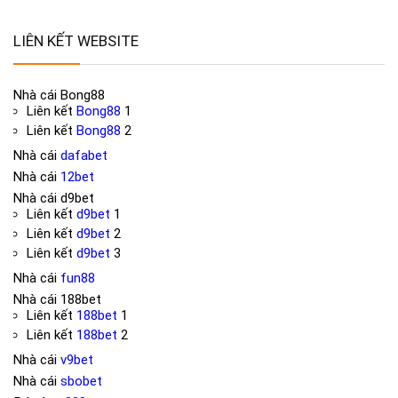
LIÊN KẾT WEBSITE
Nhà cái
Bong88
Liên kết
Bong88
1
Liên kết
Bong88
2
Nhà cái
dafabet
Nhà cái
12bet
Nhà cái
d9bet
Liên kết
d9bet
1
Liên kết
d9bet
2
Liên kết
d9bet
3
Nhà cái
fun88
Nhà cái
188bet
Liên kết
188bet
1
Liên kết
188bet
2
Nhà cái
v9bet
Nhà cái
sbobet