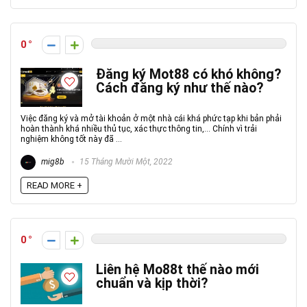
0
Đăng ký Mot88 có khó không?
Cách đăng ký như thế nào?
Việc đăng ký và mở tài khoản ở một nhà cái khá phức tạp khi bản phải
hoàn thành khá nhiều thủ tục, xác thực thông tin,... Chính vì trải
nghiệm không tốt này đã ...
mig8b
15 Tháng Mười Một, 2022
READ MORE +
0
Liên hệ Mo88t thế nào mới
chuẩn và kịp thời?