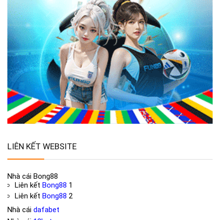
LIÊN KẾT WEBSITE
Nhà cái
Bong88
Liên kết
Bong88
1
Liên kết
Bong88
2
Nhà cái
dafabet