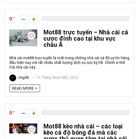
0
Mot88 trực tuyến – Nhà cái cá
cược đỉnh cao tại khu vực
châu Á
Nhà cái mot88 trực tuyến là một trong những nhà cái cá độ uy tín hàng
đầu hiện nay với rất nhiều chất lượng dịch vụ cực kỳ tốt. Chính vì thế
mà nhà cái này ...
mig8b
15 Tháng Mười Một, 2022
READ MORE +
0
Mot88 kèo nhà cái – các loại
kèo cá độ bóng đá mà các
cược thủ quan tâm tại nhà cái