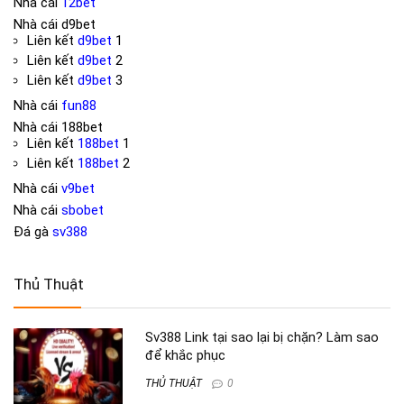
Nhà cái
12bet
Nhà cái
d9bet
Liên kết
d9bet
1
Liên kết
d9bet
2
Liên kết
d9bet
3
Nhà cái
fun88
Nhà cái
188bet
Liên kết
188bet
1
Liên kết
188bet
2
Nhà cái
v9bet
Nhà cái
sbobet
Đá gà
sv388
Thủ Thuật
Sv388 Link tại sao lại bị chặn? Làm sao
để khắc phục
THỦ THUẬT
0