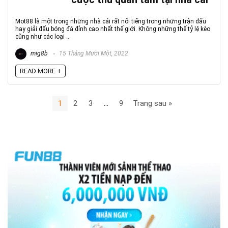
Mot88 là một trong những nhà cái rất nổi tiếng trong những trận đấu
hay giải đấu bóng đá đỉnh cao nhất thế giới. Không những thế tỷ lệ kèo
cũng như các loại ...
mig8b
15 Tháng Mười Một, 2022
READ MORE +
1
2
3
…
9
Trang sau »