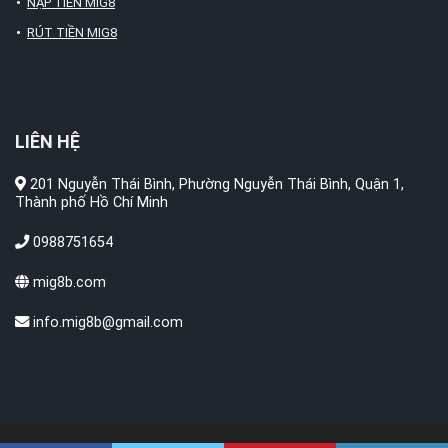
NẠP TIỀN MIG8
RÚT TIỀN MIG8
LIÊN HỆ
201 Nguyễn Thái Bình, Phường Nguyễn Thái Bình, Quận 1,
Thành phố Hồ Chí Minh
0988751654
mig8b.com
info.mig8b@gmail.com