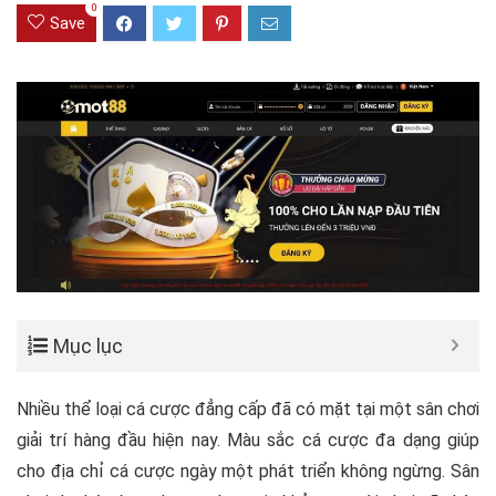
0
Save
Mục lục
Nhiều thể loại cá cược đẳng cấp đã có mặt tại một sân chơi
giải trí hàng đầu hiện nay. Màu sắc cá cược đa dạng giúp
cho địa chỉ cá cược ngày một phát triển không ngừng. Sân