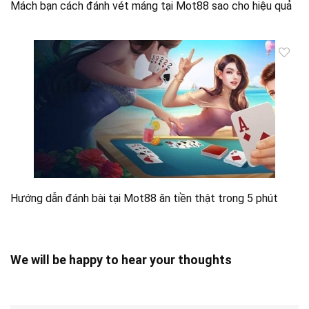
Mách bạn cách đánh vét máng tại Mot88 sao cho hiệu quả
Hướng dẫn đánh bài tại Mot88 ăn tiền thật trong 5 phút
We will be happy to hear your thoughts