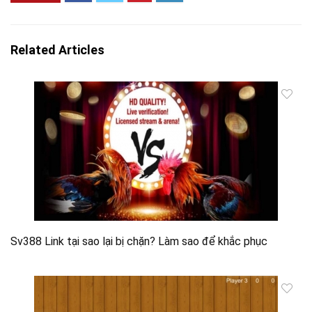
Related Articles
Sv388 Link tại sao lại bị chặn? Làm sao để khắc phục