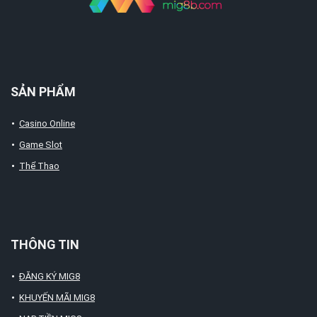
SẢN PHẨM
Casino Online
Game Slot
Thể Thao
THÔNG TIN
ĐĂNG KÝ MIG8
KHUYẾN MÃI MIG8