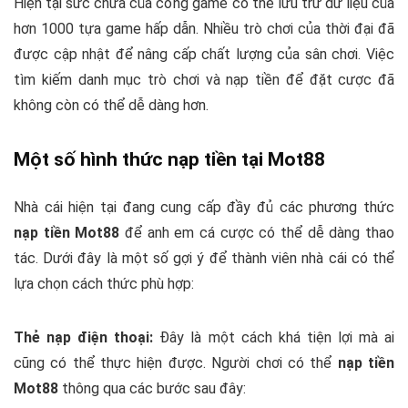
Hiện tại sức chứa của cổng game có thể lưu trữ dữ liệu của
hơn 1000 tựa game hấp dẫn. Nhiều trò chơi của thời đại đã
được cập nhật để nâng cấp chất lượng của sân chơi. Việc
tìm kiếm danh mục trò chơi và nạp tiền để đặt cược đã
không còn có thể dễ dàng hơn.
Một số hình thức nạp tiền tại Mot88
Nhà cái hiện tại đang cung cấp đầy đủ các phương thức
nạp tiền Mot88
để anh em cá cược có thể dễ dàng thao
tác. Dưới đây là một số gợi ý để thành viên nhà cái có thể
lựa chọn cách thức phù hợp:
Thẻ nạp điện thoại:
Đây là một cách khá tiện lợi mà ai
cũng có thể thực hiện được. Người chơi có thể
nạp tiền
Mot88
thông qua các bước sau đây: