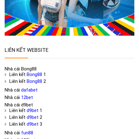
LIÊN KẾT WEBSITE
Nhà cái
Bong88
Liên kết
Bong88
1
Liên kết
Bong88
2
Nhà cái
dafabet
Nhà cái
12bet
Nhà cái
d9bet
Liên kết
d9bet
1
Liên kết
d9bet
2
Liên kết
d9bet
3
Nhà cái
fun88