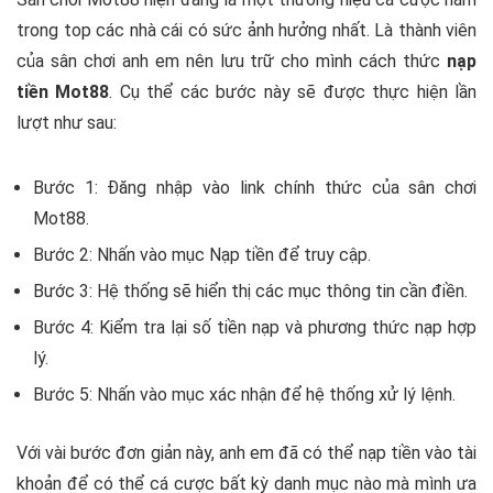
trong top các nhà cái có sức ảnh hưởng nhất. Là thành viên
của sân chơi anh em nên lưu trữ cho mình cách thức
nạp
tiền Mot88
. Cụ thể các bước này sẽ được thực hiện lần
lượt như sau:
Bước 1: Đăng nhập vào link chính thức của sân chơi
Mot88.
Bước 2: Nhấn vào mục Nạp tiền để truy cập.
Bước 3: Hệ thống sẽ hiển thị các mục thông tin cần điền.
Bước 4: Kiểm tra lại số tiền nạp và phương thức nạp hợp
lý.
Bước 5: Nhấn vào mục xác nhận để hệ thống xử lý lệnh.
Với vài bước đơn giản này, anh em đã có thể nạp tiền vào tài
khoản để có thể cá cược bất kỳ danh mục nào mà mình ưa