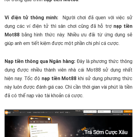
Ví điện tử thông minh:
Người chơi đã quen với việc sử
dụng các ví điện tử thì sân chơi cũng đã hỗ trợ
nạp tiền
Mot88
bằng hình thức này. Nhiều ưu đãi từ ứng dụng sẽ
giúp anh em tiết kiệm được một phần chi phí cá cược.
Nạp tiền thông qua Ngân hàng:
Đây là phương thức thông
dụng được nhiều thành viên nhà cái Mot88 sử dụng nhất
hiện nay. Tốc độ
nạp tiền Mot88
khi sử dụng phương thức
này luôn được đánh giá cao. Chì cần thời gian vài phút là tiền
đã có thể nạp vào tài khoản cá cược.