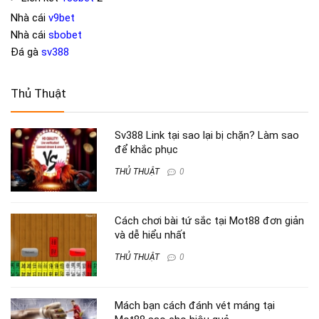
Nhà cái
v9bet
Nhà cái
sbobet
Đá gà
sv388
Thủ Thuật
Sv388 Link tại sao lại bị chặn? Làm sao
để khắc phục
THỦ THUẬT
0
Cách chơi bài tứ sắc tại Mot88 đơn giản
và dễ hiểu nhất
THỦ THUẬT
0
Mách bạn cách đánh vét máng tại