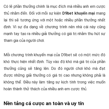
Có lẽ phần thưởng chính là mục đích mà nhiều anh em cược
thủ nhắm đến. Đối với mỗi sự kiện
D9bet khuyến mại
mang
lại thì sẽ tương ứng với một hoặc nhiều phần thưởng nhất
định. Vì sự đa dạng về chương trình nên nhà cái này cũng
mạnh tay tạo ra nhiều giải thưởng có giá trị nhằm thu hút sự
tham gia của người chơi.
Mỗi chương trình khuyến mại của D9bet sẽ có một mức độ
khó thực hiện nhất định. Tùy vào độ khó mà giá trị của phần
thưởng cũng sẽ tăng lên. Do đó người chơi khó mà đạt
được những giải thưởng có giá trị cao nhưng không phải là
không thể. Điều này làm tăng sự kịch tính trong việc muốn
hoàn thành thử thách của nhiều anh em cược thủ.
Nền tảng cá cược an toàn và uy tín