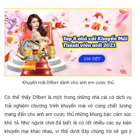
Khuyến mãi D9bet dành cho anh em cược thủ
Có thể thấy D9bet là một trong những nhà cái có dịch vụ
trải nghiệm chương trình khuyến mại vô cùng chất lượng
mang đến cho anh em cược thủ những khung bậc cảm xúc
khó tả. Như người chơi đã biết là có rất nhiều các sự kiện
khuyến mại khác nhau, vì thế dưới đây chúng tôi sẽ gợi ý