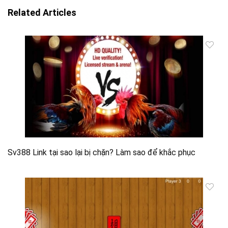
Related Articles
Sv388 Link tại sao lại bị chặn? Làm sao để khắc phục