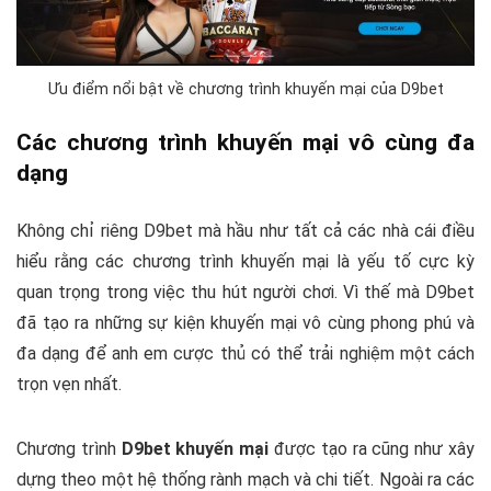
Ưu điểm nổi bật về chương trình khuyến mại của D9bet
Các chương trình khuyến mại vô cùng đa
dạng
Không chỉ riêng D9bet mà hầu như tất cả các nhà cái điều
hiểu rằng các chương trình khuyến mại là yếu tố cực kỳ
quan trọng trong việc thu hút người chơi. Vì thế mà D9bet
đã tạo ra những sự kiện khuyến mại vô cùng phong phú và
đa dạng để anh em cược thủ có thể trải nghiệm một cách
trọn vẹn nhất.
Chương trình
D9bet khuyến mại
được tạo ra cũng như xây
dựng theo một hệ thống rành mạch và chi tiết. Ngoài ra các