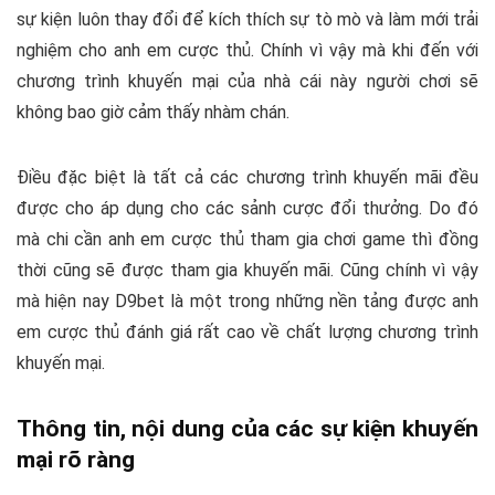
sự kiện luôn thay đổi để kích thích sự tò mò và làm mới trải
nghiệm cho anh em cược thủ. Chính vì vậy mà khi đến với
chương trình khuyến mại của nhà cái này người chơi sẽ
không bao giờ cảm thấy nhàm chán.
Điều đặc biệt là tất cả các chương trình khuyến mãi đều
được cho áp dụng cho các sảnh cược đổi thưởng. Do đó
mà chi cần anh em cược thủ tham gia chơi game thì đồng
thời cũng sẽ được tham gia khuyến mãi. Cũng chính vì vậy
mà hiện nay D9bet là một trong những nền tảng được anh
em cược thủ đánh giá rất cao về chất lượng chương trình
khuyến mại.
Thông tin, nội dung của các sự kiện khuyến
mại rõ ràng