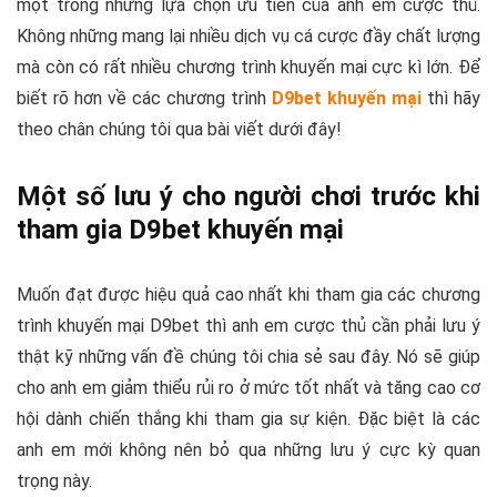
một trong những lựa chọn ưu tiên của anh em cược thủ.
Không những mang lại nhiều dịch vụ cá cược đầy chất lượng
mà còn có rất nhiều chương trình khuyến mại cực kì lớn. Để
biết rõ hơn về các chương trình
D9bet khuyến mại
thì hãy
theo chân chúng tôi qua bài viết dưới đây!
Một số lưu ý cho người chơi trước khi
tham gia D9bet khuyến mại
Muốn đạt được hiệu quả cao nhất khi tham gia các chương
trình khuyến mại D9bet thì anh em cược thủ cần phải lưu ý
thật kỹ những vấn đề chúng tôi chia sẻ sau đây. Nó sẽ giúp
cho anh em giảm thiểu rủi ro ở mức tốt nhất và tăng cao cơ
hội dành chiến thắng khi tham gia sự kiện. Đặc biệt là các
anh em mới không nên bỏ qua những lưu ý cực kỳ quan
trọng này.