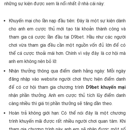
những sự kiện được xem là nổi nhất ở nhà cái này:
Khuyến mại cho lần nạp đầu tiên: Đây là một sự kiện dành
cho anh em cược thủ mới tạo tài khoản thành công và
tham gia cá cược lần đầu tại D9bet. Hầu như các người
chơi vừa tham gia đều cần một nguồn vốn đủ lớn để có
thể cá cược thoải mái hơn. Chính vì vậy đây là cơ hội mà
anh em không nên bỏ lỡ.
Nhận thưởng thông qua điểm danh hằng ngày: Mỗi ngày
đăng nhập vào website người chơi thực hiện điểm danh
để có cơ hội tham gia chương trình
D9bet khuyến mại
nhận phần thưởng. Anh em cược thủ tích lũy điểm danh
càng nhiều thì giá trị phần thưởng sẽ tăng dần theo.
Hoàn trả không giới hạn: Có thể nói đây là một chương
trình khuyến mãi được rất nhiều người chơi quan tâm. Khi
tham gia chương trình này anh em sẽ nhận được một số