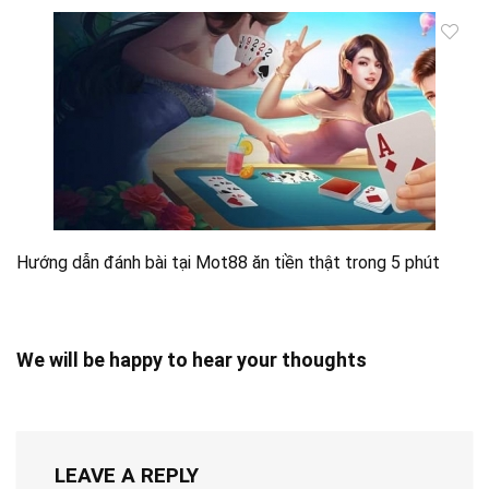
Hướng dẫn đánh bài tại Mot88 ăn tiền thật trong 5 phút
We will be happy to hear your thoughts
LEAVE A REPLY