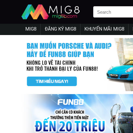
MIG8
ĐĂNG KÝ MIG8
KHUYẾN MÃI MIG8