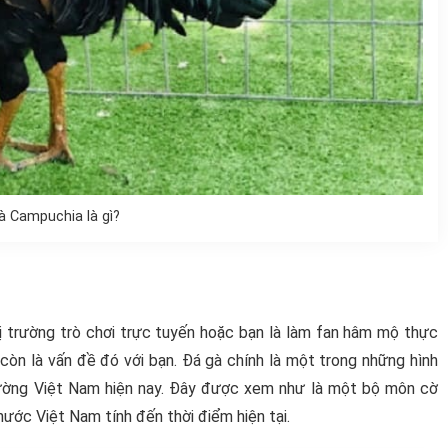
à Campuchia là gì?
ị trường trò chơi trực tuyến hoặc bạn là làm fan hâm mộ thực
còn là vấn đề đó với bạn. Đá gà chính là một trong những hình
trường Việt Nam hiện nay. Đây được xem như là một bộ môn cờ
nước Việt Nam tính đến thời điểm hiện tại.