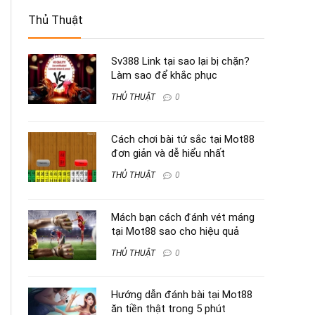
Thủ Thuật
Sv388 Link tại sao lại bị chặn?
Làm sao để khắc phục
THỦ THUẬT
0
Cách chơi bài tứ sắc tại Mot88
đơn giản và dễ hiểu nhất
THỦ THUẬT
0
Mách bạn cách đánh vét máng
tại Mot88 sao cho hiệu quả
THỦ THUẬT
0
Hướng dẫn đánh bài tại Mot88
ăn tiền thật trong 5 phút