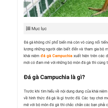
Mục lục
Đá gà không chỉ phổ biến mà còn vô cùng nổi tiến
lượng những người dân biết đến và tham gia bộ mô
khái niệm
đá gà Campuchia
xuất hiện trên các d
mới có đam mê với những bộ môn đá gà thì cùng tì
Đá gà Campuchia là gì?
Trước khi tìm hiểu về nội dung dung của khái niệm
về hình thức đá gà là gì trước đã. Các tay chơi 
mê với bộ môn đá gà thì chắc chắn các bạn phải c