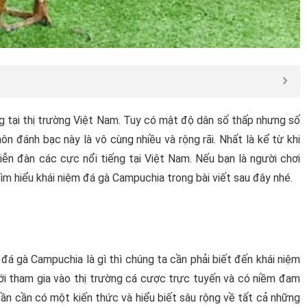
g tại thị trường Việt Nam. Tuy có mật độ dân số thấp nhưng số
n đánh bạc này là vô cùng nhiều và rộng rãi. Nhất là kể từ khi
iễn đàn các cực nổi tiếng tại Việt Nam. Nếu bạn là người chơi
m hiểu khái niệm đá gà Campuchia trong bài viết sau đây nhé.
 đá gà Campuchia là gì thì chúng ta cần phải biết đến khái niệm
mới tham gia vào thị trường cá cược trực tuyến và có niềm đam
ần cần có một kiến thức và hiểu biết sâu rộng về tất cả những