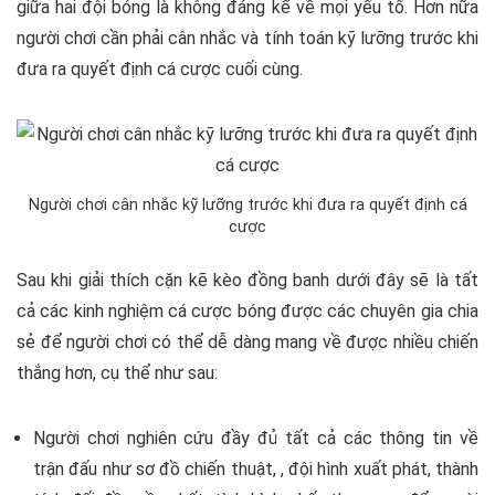
giữa hai đội bóng là không đáng kể về mọi yếu tố. Hơn nữa
người chơi cần phải cân nhắc và tính toán kỹ lưỡng trước khi
đưa ra quyết định cá cược cuối cùng.
Người chơi cân nhắc kỹ lưỡng trước khi đưa ra quyết định cá
cược
Sau khi giải thích cặn kẽ kèo đồng banh dưới đây sẽ là tất
cả các kinh nghiệm cá cược bóng được các chuyên gia chia
sẻ để người chơi có thể dễ dàng mang về được nhiều chiến
thắng hơn, cụ thể như sau:
Người chơi nghiên cứu đầy đủ tất cả các thông tin về
trận đấu như sơ đồ chiến thuật, , đội hình xuất phát, thành