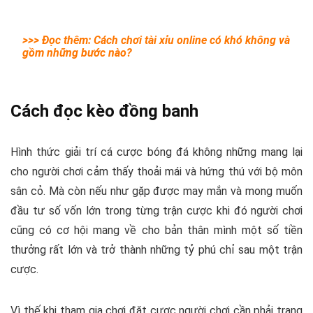
>>> Đọc thêm:
Cách chơi tài xỉu online có khó không và
gồm những bước nào?
Cách đọc kèo đồng banh
Hình thức giải trí cá cược bóng đá không những mang lại
cho người chơi cảm thấy thoải mái và hứng thú với bộ môn
sân cỏ. Mà còn nếu như gặp được may mắn và mong muốn
đầu tư số vốn lớn trong từng trận cược khi đó người chơi
cũng có cơ hội mang về cho bản thân mình một số tiền
thưởng rất lớn và trở thành những tỷ phú chỉ sau một trận
cược.
Vì thế khi tham gia chơi đặt cược người chơi cần phải trang