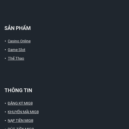
SẢN PHẨM
Casino Online
Game Slot
Thể Thao
THÔNG TIN
ĐĂNG KÝ MIG8
KHUYẾN MÃI MIG8
NẠP TIỀN MIG8