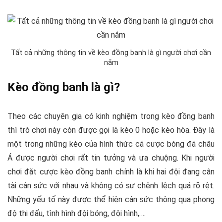
Tất cả những thông tin về kèo đồng banh là gì người chơi cần
nắm
Kèo đồng banh là gì?
Theo các chuyên gia có kinh nghiệm trong kèo đồng banh
thì trò chơi này còn được gọi là kèo 0 hoặc kèo hòa. Đây là
một trong những kèo của hình thức cá cược bóng đá châu
Á được người chơi rất tin tưởng và ưa chuộng. Khi người
chơi đặt cược kèo đồng banh chính là khi hai đội đang cân
tài cân sức với nhau và không có sự chênh lệch quá rõ rệt.
Những yếu tố này được thể hiện cân sức thông qua phong
độ thi đấu, tình hình đội bóng, đội hình,….