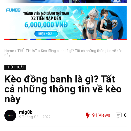
Home
»
THỦ THUẬT
»
Kèo đồng banh là gì? Tất cả những thông tin về kèo
này
THỦ THUẬT
Kèo đồng banh là gì? Tất
cả những thông tin về kèo
này
mig8b
91
Views
0
9 Tháng Sáu, 2022