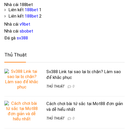
Nhà cái
188bet
Liên kết
188bet
1
Liên kết
188bet
2
Nhà cái
v9bet
Nhà cái
sbobet
Đá gà
sv388
Thủ Thuật
Sv388 Link tại sao lại bị chặn? Làm sao
để khắc phục
THỦ THUẬT
0
Cách chơi bài tứ sắc tại Mot88 đơn giản
và dễ hiểu nhất
THỦ THUẬT
0