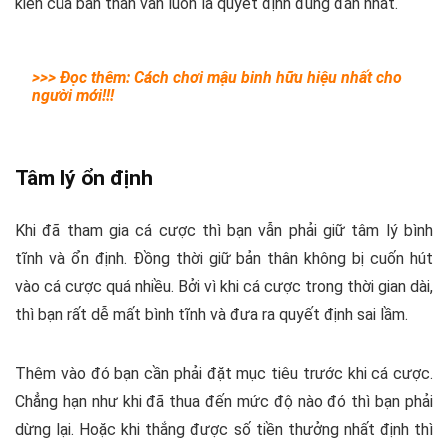
kiến của bản thân vẫn luôn là quyết định đúng đắn nhất.
>>> Đọc thêm:
Cách chơi mậu binh hữu hiệu nhất cho
người mới!!!
Tâm lý ổn định
Khi đã tham gia cá cược thì bạn vẫn phải giữ tâm lý bình
tĩnh và ổn định. Đồng thời giữ bản thân không bị cuốn hút
vào cá cược quá nhiều. Bởi vì khi cá cược trong thời gian dài,
thì bạn rất dễ mất bình tĩnh và đưa ra quyết định sai lầm.
Thêm vào đó bạn cần phải đặt mục tiêu trước khi cá cược.
Chẳng hạn như khi đã thua đến mức độ nào đó thì bạn phải
dừng lại. Hoặc khi thắng được số tiền thưởng nhất định thì