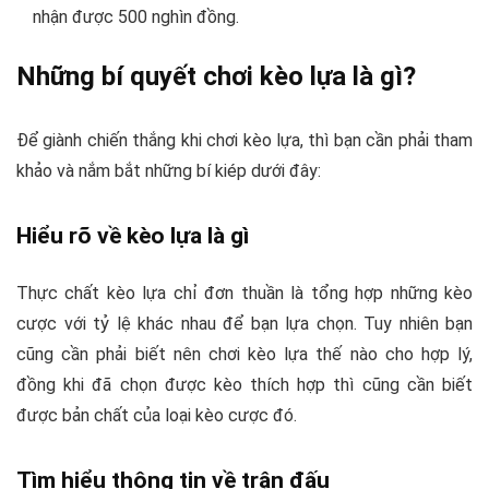
nhận được 500 nghìn đồng.
Những bí quyết chơi kèo lựa là gì?
Để giành chiến thắng khi chơi kèo lựa, thì bạn cần phải tham
khảo và nắm bắt những bí kiép dưới đây:
Hiểu rõ về kèo lựa là gì
Thực chất kèo lựa chỉ đơn thuần là tổng hợp những kèo
cược với tỷ lệ khác nhau để bạn lựa chọn. Tuy nhiên bạn
cũng cần phải biết nên chơi kèo lựa thế nào cho hợp lý,
đồng khi đã chọn được kèo thích hợp thì cũng cần biết
được bản chất của loại kèo cược đó.
Tìm hiểu thông tin về trận đấu