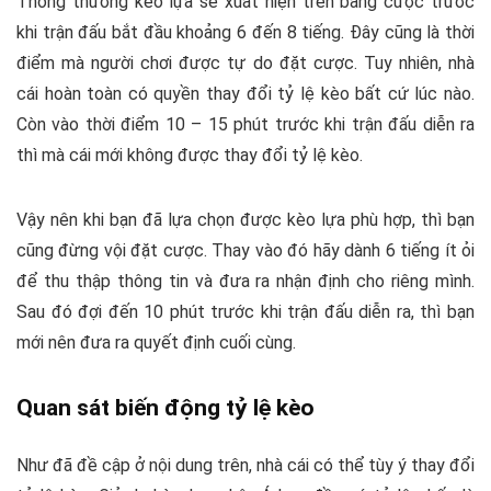
Thông thường kèo lựa sẽ xuất hiện trên bảng cược trước
khi trận đấu bắt đầu khoảng 6 đến 8 tiếng. Đây cũng là thời
điểm mà người chơi được tự do đặt cược. Tuy nhiên, nhà
cái hoàn toàn có quyền thay đổi tỷ lệ kèo bất cứ lúc nào.
Còn vào thời điểm 10 – 15 phút trước khi trận đấu diễn ra
thì mà cái mới không được thay đổi tỷ lệ kèo.
Vậy nên khi bạn đã lựa chọn được kèo lựa phù hợp, thì bạn
cũng đừng vội đặt cược. Thay vào đó hãy dành 6 tiếng ít ỏi
để thu thập thông tin và đưa ra nhận định cho riêng mình.
Sau đó đợi đến 10 phút trước khi trận đấu diễn ra, thì bạn
mới nên đưa ra quyết định cuối cùng.
Quan sát biến động tỷ lệ kèo
Như đã đề cập ở nội dung trên, nhà cái có thể tùy ý thay đổi