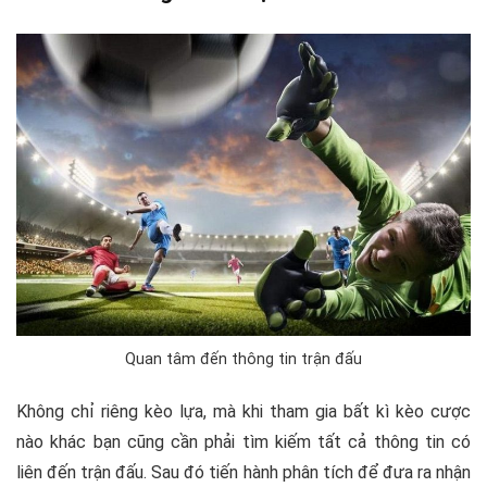
Quan tâm đến thông tin trận đấu
Không chỉ riêng kèo lựa, mà khi tham gia bất kì kèo cược
nào khác bạn cũng cần phải tìm kiếm tất cả thông tin có
liên đến trận đấu. Sau đó tiến hành phân tích để đưa ra nhận