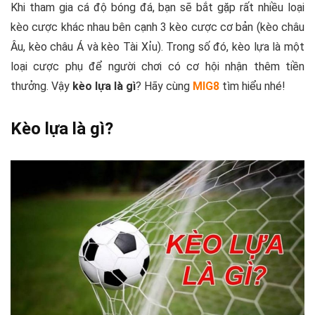
Khi tham gia cá độ bóng đá, bạn sẽ bắt gặp rất nhiều loại
kèo cược khác nhau bên cạnh 3 kèo cược cơ bản (kèo châu
Âu, kèo châu Á và kèo Tài Xỉu). Trong số đó, kèo lựa là một
loại cược phụ để người chơi có cơ hội nhận thêm tiền
thưởng. Vậy
kèo lựa là gì
? Hãy cùng
MIG8
tìm hiểu nhé!
Kèo lựa là gì?