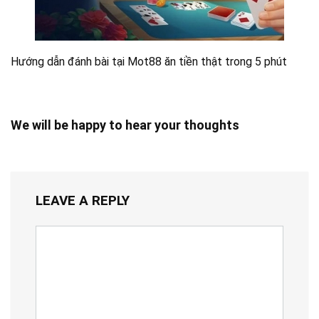
Hướng dẫn đánh bài tại Mot88 ăn tiền thật trong 5 phút
We will be happy to hear your thoughts
LEAVE A REPLY