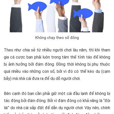
Không chạy theo số đông
Theo như chia sẻ từ nhiều người chơi lâu năm, thì khi tham
gia cá cược bạn phải luôn trong tâm thế tỉnh táo để không
bị ảnh hưởng bởi đám đông. Đồng thời không bị phụ thuộc
quá nhiều vào những con số, bởi vì đó có thể kèo dụ (cạm
bẫy) mà nhà cái đưa ra để dụ dỗ người chơi.
Bên cạnh đó bạn cần phải giữ một cái đầu lạnh để không bị
tác động bởi đám đông. Bởi vì đám đông có khả năng là “đội
lái” do nhà cái sắp đặt để dẫn dụ người chơi. Vậy nên, chính