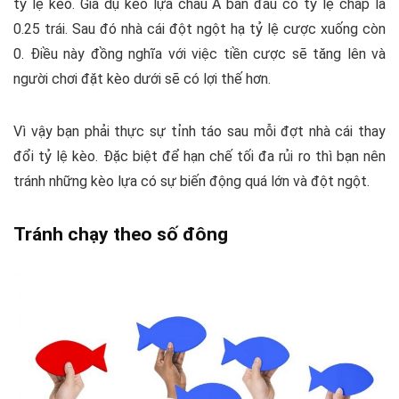
tỷ lệ kèo. Giả dụ kèo lựa châu Á ban đầu có tỷ lệ chấp là
0.25 trái. Sau đó nhà cái đột ngột hạ tỷ lệ cược xuống còn
0. Điều này đồng nghĩa với việc tiền cược sẽ tăng lên và
người chơi đặt kèo dưới sẽ có lợi thế hơn.
Vì vậy bạn phải thực sự tỉnh táo sau mỗi đợt nhà cái thay
đổi tỷ lệ kèo. Đặc biệt để hạn chế tối đa rủi ro thì bạn nên
tránh những kèo lựa có sự biến động quá lớn và đột ngột.
Tránh chạy theo số đông