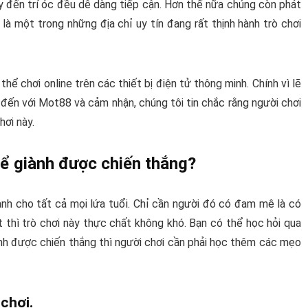
ay đến trí óc đều dễ dàng tiếp cận. Hơn thế nữa chúng còn phát
là một trong những địa chỉ uy tín đang rất thịnh hành trò chơi
hể chơi online trên các thiết bị điện tử thông minh. Chính vì lẽ
 đến với Mot88 và cảm nhận, chúng tôi tin chắc rằng người chơi
hơi này.
ể giành được chiến thắng?
ành cho tất cả mọi lứa tuổi. Chỉ cần người đó có đam mê là có
ật thì trò chơi này thực chất không khó. Bạn có thể học hỏi qua
nh được chiến thắng thì người chơi cần phải học thêm các mẹo
chơi.