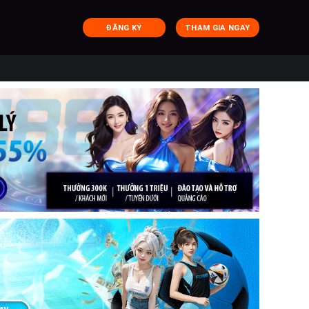
ĐĂNG KÝ
THAM GIA NGAY