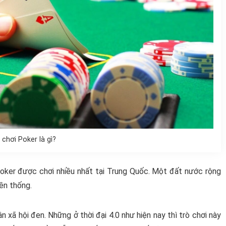
 chơi Poker là gì?
Poker được chơi nhiều nhất tại Trung Quốc. Một đất nước rộng
yền thống.
xã hội đen. Những ở thời đại 4.0 như hiện nay thì trò chơi này