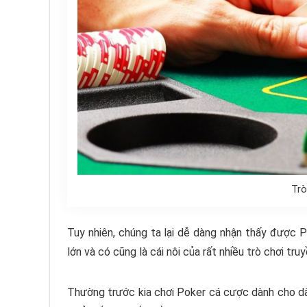
Trò
Tuy nhiên, chúng ta lại dễ dàng nhận thấy được 
lớn và có cũng là cái nôi của rất nhiều trò chơi tru
Thường trước kia chơi Poker cá cược dành cho dân 