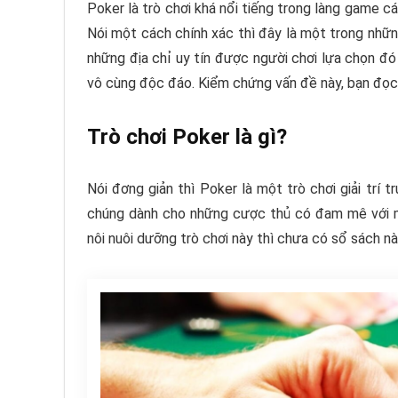
Poker là trò chơi khá nổi tiếng trong làng game cá
Nói một cách chính xác thì đây là một trong nhữn
những địa chỉ uy tín được người chơi lựa chọn đó
vô cùng độc đáo. Kiểm chứng vấn đề này, bạn đọc h
Trò chơi Poker là gì?
Nói đơng giản thì Poker là một trò chơi giải trí 
chúng dành cho những cược thủ có đam mê với môn
nôi nuôi dưỡng trò chơi này thì chưa có sổ sách n