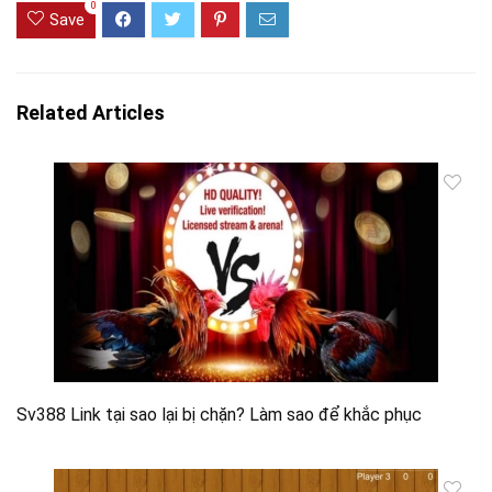
0
Save
Related Articles
Sv388 Link tại sao lại bị chặn? Làm sao để khắc phục