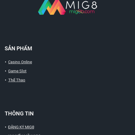
SẢN PHẨM
Casino Online
Game Slot
Thể Thao
THÔNG TIN
ĐĂNG KÝ MIG8