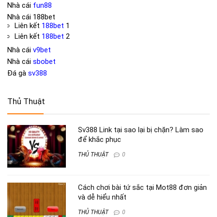
Nhà cái
fun88
Nhà cái
188bet
Liên kết
188bet
1
Liên kết
188bet
2
Nhà cái
v9bet
Nhà cái
sbobet
Đá gà
sv388
Thủ Thuật
Sv388 Link tại sao lại bị chặn? Làm sao
để khắc phục
THỦ THUẬT
0
Cách chơi bài tứ sắc tại Mot88 đơn giản
và dễ hiểu nhất
THỦ THUẬT
0