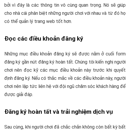
bởi vì đây là các thông tin vô cùng quan trọng. Nó sẽ giúp
cho nhà cái phân biệt những người chơi với nhau và từ đó họ
có thể quản lý trang web tốt hơn.
Đọc các điều khoản đăng ký
Những mục điều khoản đăng ký sẽ được nằm ở cuối form
đăng ký gần nút đăng ký hoàn tất. Chúng tôi kiến nghị người
chơi nên đọc kỹ các mục điều khoản này trước khi quyết
định đăng ký. Nếu có thắc mắc về các điều khoản này, người
chơi nên lập tức liên hệ với đội ngũ chăm sóc khách hàng để
được giải đáp.
Đăng ký hoàn tất và trải nghiệm dịch vụ
Sau cùng, khi người chơi đã chắc chắn không còn bất kỳ bất