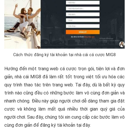
Cách thức đăng ký tài khoản tại nhà cái cá cược MIG8
Hướng đến một trang web cá cược trọn gói, tiện lợi và đơn
giản, nhà cái MIG8 đã làm rất tốt trong việt tối ưu hóa các
quy trình thao tác trên trang web. Tại đây, dù là bất kỳ quy
trình nào cũng đều có những bước làm vô cùng đơn giản và
nhanh chóng. Điều này giúp người chơi dễ dàng tham gia đặt
cược và không làm mất quá nhiều thời gian quý giá của
người chơi. Sau đây, chúng tôi xin cung cấp các bước làm vô
cùng đơn giản để đăng ký tài khoản tại đây.