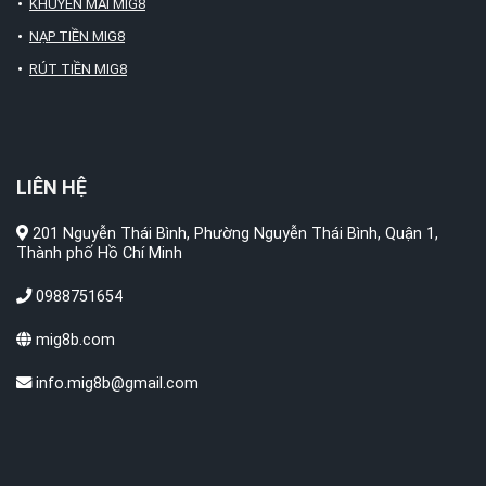
KHUYẾN MÃI MIG8
NẠP TIỀN MIG8
RÚT TIỀN MIG8
LIÊN HỆ
201 Nguyễn Thái Bình, Phường Nguyễn Thái Bình, Quận 1,
Thành phố Hồ Chí Minh
0988751654
mig8b.com
info.mig8b@gmail.com