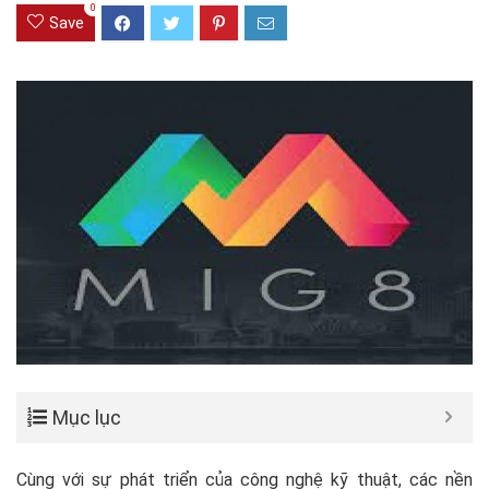
0
Save
Mục lục
Cùng với sự phát triển của công nghệ kỹ thuật, các nền