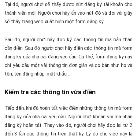
Tại đó, người chơi sẽ thấy được nút đăng ký tài khoản cho
thành viên mới. Người chơi hãy ấn vào nút đó và đợi vài giây
sẽ thấy trang web xuất hiện một form đăng ký.
Sau đó, người chơi hãy đọc kỹ các thông tin mà bản thân
cần điền. Sau đó người chơi hãy điền các thông tin mà form
đăng ký của nhà cái đang yêu cầu. Cụ thể, form đăng ký này
chỉ yêu cầu một vài thông tin đơn giản và cơ bản như: họ và
tên, tên đăng nhập, mật khẩu…
Kiểm tra các thông tin vừa điền
Tiếp đến, khi đã hoàn tất việc điền những thông tin mà form
đăng ký của nhà cái yêu cầu. Người chơi khoan vội mà nhấn
đăng ký hoàn tất. Thay vào đó, người chơi hãy đọc lại từ 2
đến 3 lần các thông tin trên thật kỹ. Lý do cho việc này là