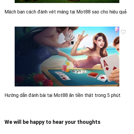
Mách bạn cách đánh vét máng tại Mot88 sao cho hiệu quả
Hướng dẫn đánh bài tại Mot88 ăn tiền thật trong 5 phút
We will be happy to hear your thoughts