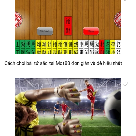
Cách chơi bài tứ sắc tại Mot88 đơn giản và dễ hiểu nhất