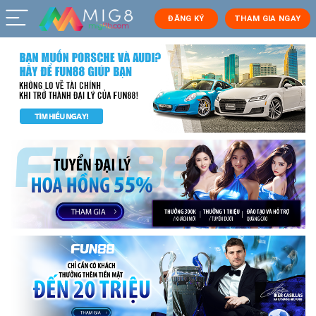
ĐĂNG KÝ
THAM GIA NGAY