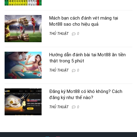
Mách bạn cách đánh vét máng tại
Mot88 sao cho hiệu quả
THỦ THUẬT
0
Hướng dẫn đánh bài tại Mot88 ăn tiền
thật trong 5 phút
THỦ THUẬT
0
Đăng ký Mot88 có khó không? Cách
đăng ký như thế nào?
THỦ THUẬT
0